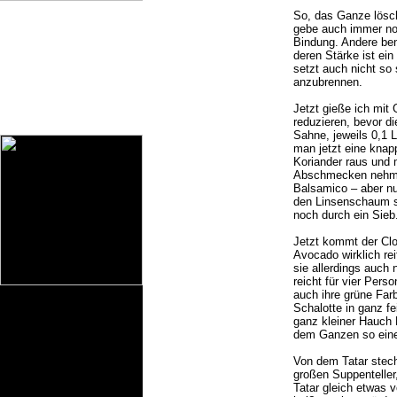
So, das Ganze lösc
gebe auch immer noch
Bindung. Andere benu
deren Stärke ist ei
setzt auch nicht so 
anzubrennen.
Jetzt gieße ich mit 
reduzieren, bevor d
Sahne, jeweils 0,1 L
man jetzt eine knap
Koriander raus und 
Abschmecken nehme 
Balsamico – aber n
den Linsenschaum sc
noch durch ein Sieb
Jetzt kommt der Clo
Avocado wirklich rei
sie allerdings auch n
reicht für vier Perso
auch ihre grüne Far
Schalotte in ganz f
ganz kleiner Hauch K
dem Ganzen so einen
Von dem Tatar steche
großen Suppentelle
Tatar gleich etwas