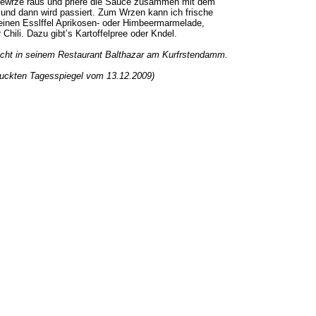
 Gewrze raus und priere die Sauce zusammen mit dem
und dann wird passiert. Zum Wrzen kann ich frische
einen Esslffel Aprikosen- oder Himbeermarmelade,
hili. Dazu gibt’s Kartoffelpree oder Kndel.
ocht in seinem Restaurant Balthazar am Kurfrstendamm.
ruckten Tagesspiegel vom 13.12.2009)