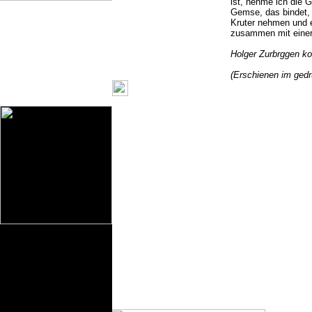
ist, nehme ich die
Gemse, das bindet, 
Kruter nehmen und 
zusammen mit einer C
Holger Zurbrggen k
(Erschienen im ged