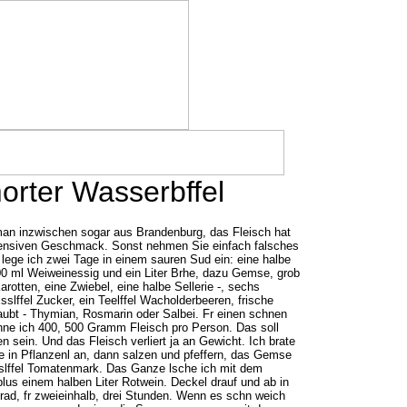
rter Wasserbffel
man inzwischen sogar aus Brandenburg, das Fleisch hat
tensiven Geschmack. Sonst nehmen Sie einfach falsches
 lege ich zwei Tage in einem sauren Sud ein: eine halbe
0 ml Weiweinessig und ein Liter Brhe, dazu Gemse, grob
arotten, eine Zwiebel, eine halbe Sellerie -, sechs
Esslffel Zucker, ein Teelffel Wacholderbeeren, frische
laubt - Thymian, Rosmarin oder Salbei. Fr einen schnen
ne ich 400, 500 Gramm Fleisch pro Person. Das soll
 sein. Und das Fleisch verliert ja an Gewicht. Ich brate
le in Pflanzenl an, dann salzen und pfeffern, das Gemse
slffel Tomatenmark. Das Ganze lsche ich mit dem
lus einem halben Liter Rotwein. Deckel drauf und ab in
rad, fr zweieinhalb, drei Stunden. Wenn es schn weich