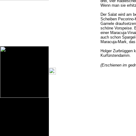
drei, vier Radiesche
Wenn man sie erhitz
Der Salat wird am b
Scheiben Pecorino-K
Garnele draufsetzen
schöne Vorspeise. B
einer Maracuja-Vinai
auch schon Spargel
Maracuja-Mark, das 
Holger Zurbrüggen k
Kurfürstendamm.
(Erschienen im ged