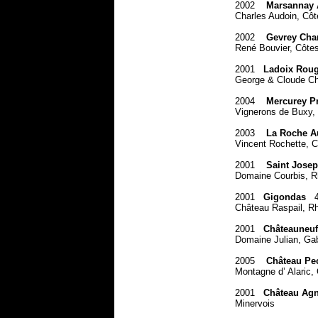
2002
Marsannay
Charles Audoin, Côt
2002
Gevrey Cham
René Bouvier, Côtes
2001
Ladoix Rou
George & Cloude Ch
2004
Mercurey P
Vignerons de Buxy,
2003
La Roche A
Vincent Rochette, 
2001
Saint Josep
Domaine Courbis, 
2001
Gigondas
Château Raspail, R
2001
Châteauneuf
Domaine Julian, Gab
2005
Château Pec
Montagne d’ Alaric,
2001
Château Agn
Minervois