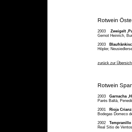
Rotwein Öste
2003
Zweigelt ‚P
Gernot Heinrich, Bu
2003
Blaufränkisc
Höpler, Neusiedlers
zurück zur Übersich
Rotwein Spa
2003
Garnacha ‚H
Parès Baltà, Pened
2001
Rioja Crian
Bodegas Domeco de 
2002
Tempranillo
Real Sitio de Ventos