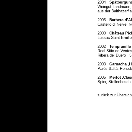
2004
Spätburgund
Weingut Landmann,
aus der Balthazarfl
2005
Barbera d’Al
Castello di Neive, N
2000
Château Pic
Lussac-Saint-Emillo
2002
Tempranillo 
Real Sitio de Ventos
Ribera del Duero
5
2003
Garnacha ‚H
Parès Baltà, Pened
2005
Mer
lot ,Clas
Spier, Stellenbosch
zurück zur Übersich