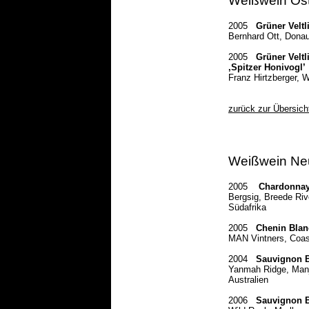
Weißwein Öst
2005
Grüner Veltl
Bernhard Ott, Dona
2005
Grüner Velt
‚Spitzer Honivogl’
Franz Hirtzberger,
zurück zur Übersich
Weißwein Ne
2005
Chardonna
Bergsig, Breede Riv
Südafrika
2005
Chenin Blan
MAN Vintners, Coast
2004
Sauvignon 
Yanmah Ridge, Man
Australien
2006
Sauvignon B