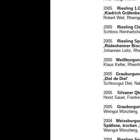
2005
Riesling 1
‚Kiedrich Gräfenbe
Robert Weil, Rheing
2005
Riesling Cl
Schloss Reinhartsh
2005
Riesling Sp
‚Rüdesheimer Bisc
Jo
hannes Leitz, Rh
2005
Weißburgun
Klaus Keller, Rhein
2005
Grauburgund
‚Diel de Diel’
Schlossgut Diel, Na
2005
Silvaner Q
Horst Sauer, Franke
2005
Grauburgund
Weingut Münzberg, 
2004
Weissburgu
Spätlese, trocken ,
Weingut Münzberg, 
2004
Riesling Sp