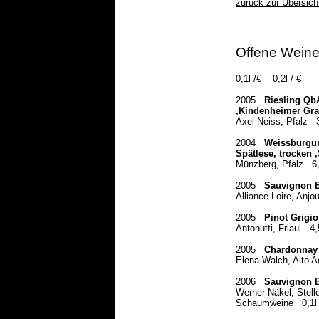
zurück zur Übersich
Offene Wein
0,1l /€
0,2l / €
2005
Riesling Qb
,Kindenheimer Gra
Axel Neiss, Pfalz
2004
Weissburgu
Spätlese, trocken ‚
Münzberg, Pfalz
6
2005
Sauvignon 
Alliance Loire, Anjo
2005
Pinot Grigi
Antonutti,
Friaul
4
2005
Chardonnay 
Elena Walch, Alto A
2006
Sauvignon B
Werner Näkel, Stel
Schaumweine
0,1l