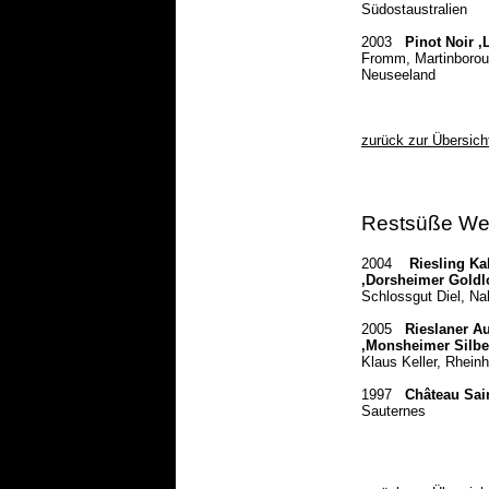
Südostaustralien
2003
Pinot Noir ‚
Fromm, Martinboro
Neuseeland
zurück zur Übersich
Restsüße We
2004
Riesling Ka
‚Dorsheimer Goldl
Schlossgut Diel, Na
2005
Rieslaner A
‚Monsheimer Silbe
Klaus Keller, Rhein
1997
Château Sa
Sauternes