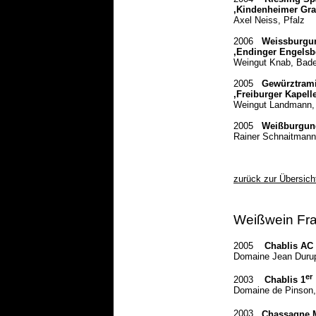
‚Kindenheimer Gra
Axel Neiss, Pfalz
2006
Weissburgun
,Endinger Engelsb
Weingut Knab, Bad
2005
Gewürztram
‚Freiburger Kapell
Weingut Landmann,
2005
Weißburgund
Rainer Schnaitmann
zurück zur Übersich
Weißwein Fra
2005
Chablis AC
Domaine Jean Durup
er
2003
Chablis 1
Domaine de Pinson,
2003
Chassagne M