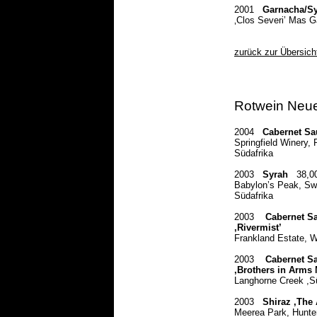
2001
Garnacha/S
‚Clos Severi’ Mas Ga
zurück zur Übersich
Rotwein Neue
2004
Cabernet Sa
Springfield Winery,
Südafrika
2003
Syrah
38,0
Babylon’s Peak, Sw
Südafrika
2003
Cabernet S
‚Rivermist’
Frankland Estate, W
2003
Cabernet S
‚Brothers in Arms 
Langhorne Creek ,S
2003
Shiraz ‚The 
Meerea Park, Hunter