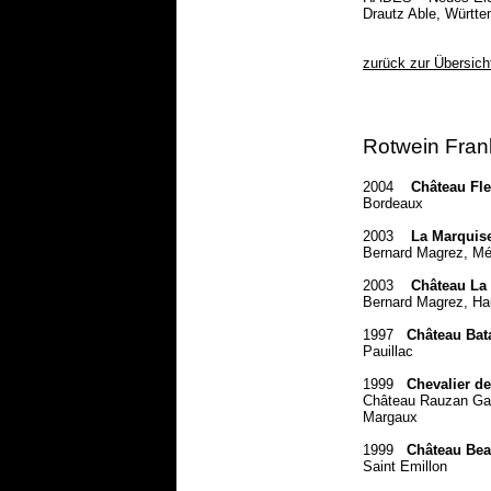
Drautz Able, Württ
zurück zur Übersich
Rotwein Fran
2004
Château Fl
Bordeaux
2003
La Marquis
Bernard Magrez, M
2003
Château La
Bernard Magrez, H
1997
Château Bat
Pauillac
1999
Chevalier d
Château Rauzan Ga
Margaux
1999
Château Bea
Saint Emillon