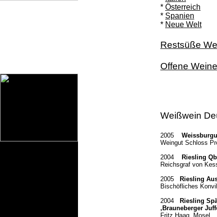
*
Österreich
*
Spanien
*
Neue Welt
Restsüße We
Offene Wein
Weißwein De
2005
Weissburgun
Weingut Schloss Pr
2004
Riesling
QbA
Reichsgraf von Kess
2005
Riesling Aus
Bischöfliches Konvi
2004
Riesling Spä
‚Brauneberger Juf
Fritz Haag, Mosel