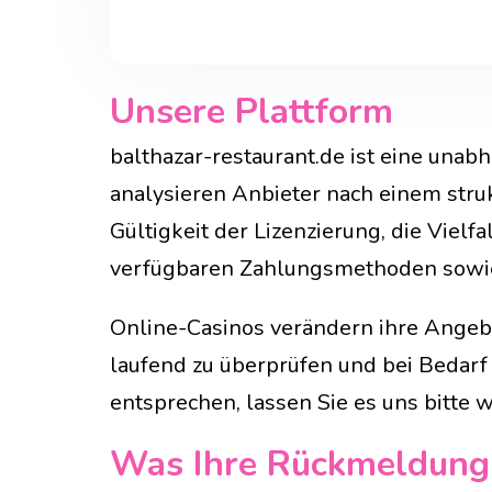
Unsere Plattform
balthazar-restaurant.de ist eine un
analysieren Anbieter nach einem stru
Gültigkeit der Lizenzierung, die Vielf
verfügbaren Zahlungsmethoden sowie
Online-Casinos verändern ihre Angebo
laufend zu überprüfen und bei Bedarf z
entsprechen, lassen Sie es uns bitte 
Was Ihre Rückmeldung