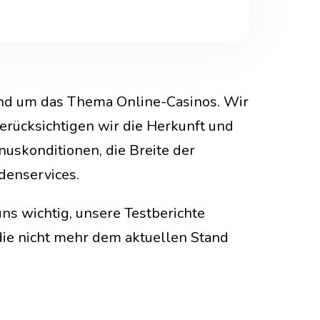
und um das Thema Online-Casinos. Wir
erücksichtigen wir die Herkunft und
onuskonditionen, die Breite der
denservices.
s wichtig, unsere Testberichte
 die nicht mehr dem aktuellen Stand