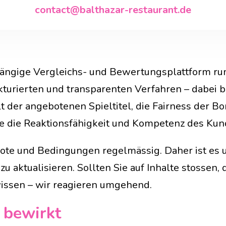
contact@balthazar-restaurant.de
abhängige Vergleichs- und Bewertungsplattform r
kturierten und transparenten Verfahren – dabei b
alt der angebotenen Spieltitel, die Fairness der B
 die Reaktionsfähigkeit und Kompetenz des Kun
te und Bedingungen regelmässig. Daher ist es un
u aktualisieren. Sollten Sie auf Inhalte stossen,
wissen – wir reagieren umgehend.
 bewirkt