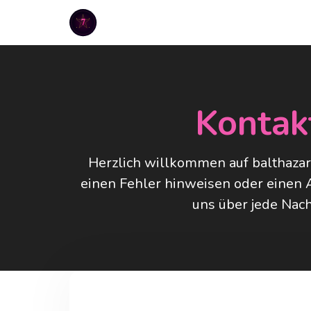
Kontakt
Herzlich willkommen auf balthazar-
einen Fehler hinweisen oder einen 
uns über jede Nac